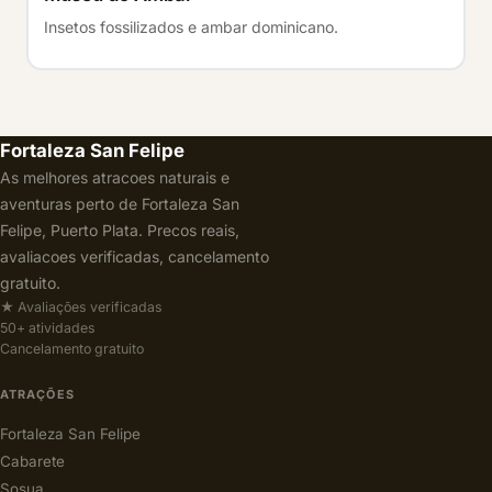
Insetos fossilizados e ambar dominicano.
Fortaleza San Felipe
As melhores atracoes naturais e
aventuras perto de Fortaleza San
Felipe, Puerto Plata. Precos reais,
avaliacoes verificadas, cancelamento
gratuito.
★ Avaliações verificadas
50+ atividades
Cancelamento gratuito
ATRAÇÕES
Fortaleza San Felipe
Cabarete
Sosua