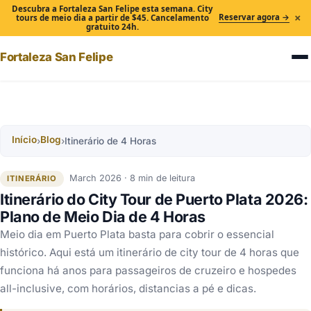
Descubra a Fortaleza San Felipe esta semana. City
×
Reservar agora →
tours de meio dia a partir de $45. Cancelamento
gratuito 24h.
Fortaleza San Felipe
Início
Blog
›
›
Itinerário de 4 Horas
March 2026 · 8 min de leitura
ITINERÁRIO
Itinerário do City Tour de Puerto Plata 2026:
Plano de Meio Dia de 4 Horas
Meio dia em Puerto Plata basta para cobrir o essencial
histórico. Aqui está um itinerário de city tour de 4 horas que
funciona há anos para passageiros de cruzeiro e hospedes
all-inclusive, com horários, distancias a pé e dicas.