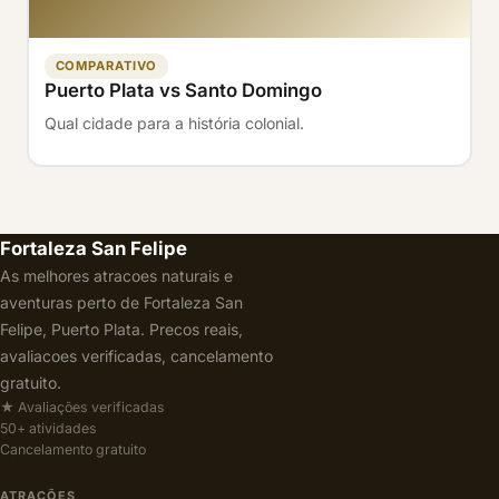
COMPARATIVO
Puerto Plata vs Santo Domingo
Qual cidade para a história colonial.
Fortaleza San Felipe
As melhores atracoes naturais e
aventuras perto de Fortaleza San
Felipe, Puerto Plata. Precos reais,
avaliacoes verificadas, cancelamento
gratuito.
★ Avaliações verificadas
50+ atividades
Cancelamento gratuito
ATRAÇÕES