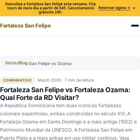
Descubra a Fortaleza San Felipe esta semana. City
×
Reservar agora →
tours de meio dia a partir de $45. Cancelamento
gratuito 24h.
Fortaleza San Felipe
Início
Blog
›
›
San Felipe vs Ozama
March 2026 · 7 min de leitura
COMPARATIVO
Fortaleza San Felipe vs Fortaleza Ozama:
Qual Forte da RD Visitar?
A República Dominicana tem duas iconicas fortalezas
coloniais espanholas, ambas construidas no século XVI. A
Fortaleza Ozama em Santo Domingo e a mais antiga (1502) e
Patrimonio Mundial da UNESCO. A Fortaleza San Felipe em
Puerto Plata e a mais antiga em uso militar continuo. Veja