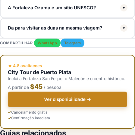
A Fortaleza Ozama e um sitio UNESCO?
▾
Sim. A Fortaleza Ozama faz parte da Cidade Colonial de Santo
Da para visitar as duas na mesma viagem?
▾
Domingo, inscrita pela UNESCO em 1990. A Fortaleza San Felipe
em Puerto Plata e um monumento nacional dominicano mas não e
Sim, mas elas ficam a 3,5 horas de distância. A maioria dos
COMPARTILHAR
WhatsApp
Telegram
UNESCO.
viajantes escolhe uma conforme onde está hospedada. Passageiros
de cruzeiro de Puerto Plata e hospedes all-inclusive da costa norte
visitam a San Felipe. Visitantes de Santo Domingo e resorts do sul
★ 4.8 avaliacoes
City Tour de Puerto Plata
visitam a Ozama.
Inclui a Fortaleza San Felipe, o Malecón e o centro histórico.
$45
A partir de
/ pessoa
Ver disponibilidade →
Cancelamento grátis
Confirmação imediata
Guias relacionados