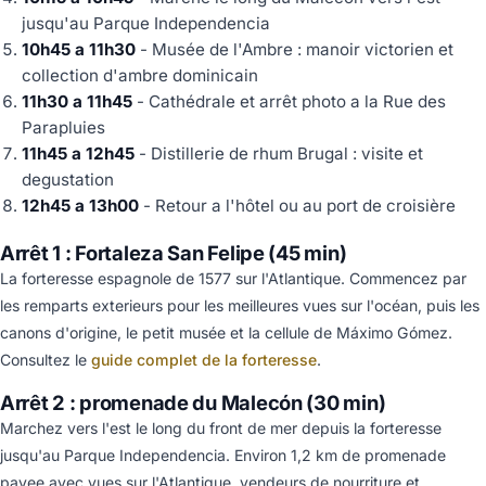
jusqu'au Parque Independencia
10h45 a 11h30
- Musée de l'Ambre : manoir victorien et
collection d'ambre dominicain
11h30 a 11h45
- Cathédrale et arrêt photo a la Rue des
Parapluies
11h45 a 12h45
- Distillerie de rhum Brugal : visite et
degustation
12h45 a 13h00
- Retour a l'hôtel ou au port de croisière
Arrêt 1 : Fortaleza San Felipe (45 min)
La forteresse espagnole de 1577 sur l'Atlantique. Commencez par
les remparts exterieurs pour les meilleures vues sur l'océan, puis les
canons d'origine, le petit musée et la cellule de Máximo Gómez.
Consultez le
guide complet de la forteresse
.
Arrêt 2 : promenade du Malecón (30 min)
Marchez vers l'est le long du front de mer depuis la forteresse
jusqu'au Parque Independencia. Environ 1,2 km de promenade
pavee avec vues sur l'Atlantique, vendeurs de nourriture et