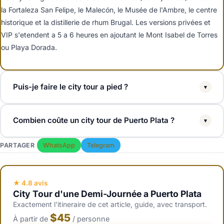
la Fortaleza San Felipe, le Malecón, le Musée de l'Ambre, le centre
historique et la distillerie de rhum Brugal. Les versions privées et
VIP s'etendent a 5 a 6 heures en ajoutant le Mont Isabel de Torres
ou Playa Dorada.
Puis-je faire le city tour a pied ?
▾
La Forteresse, le Malecón, le Musée de l'Ambre, la cathédrale et la
Combien coûte un city tour de Puerto Plata ?
▾
Rue des Parapluies sont tous accessibles a pied (une boucle
d'environ 1,5 km). La distillerie de rhum Brugal et le Mont Isabel de
Les city tours en groupe coûtent 45 a 55 USD par personne. Les
PARTAGER
WhatsApp
Telegram
Torres necessitent une voiture ou une navette.
city tours privés (max 6 a 8 personnes) coûtent 80 a 120 USD par
personne. Les tours VIP personnalisables coûtent a partir de 110
USD. Tous incluent un guide, la prise en charge a l'hôtel ou en
★ 4.8 avis
City Tour d'une Demi-Journée a Puerto Plata
croisière et les entrées.
Exactement l'itineraire de cet article, guide, avec transport.
$45
À partir de
/ personne