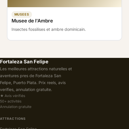
MUSEES
Musee de l'Ambre
Insectes fossilises et ambre dominicain.
Fortaleza San Felipe
Les meilleures attractions naturelles et
aventures pres de Fortaleza San
Felipe, Puerto Plata. Prix reels, avis
verifies, annulation gratuite.
★ Avis vérifiés
50+ activités
Annulation gratuite
ATTRACTIONS
Fortaleza San Felipe