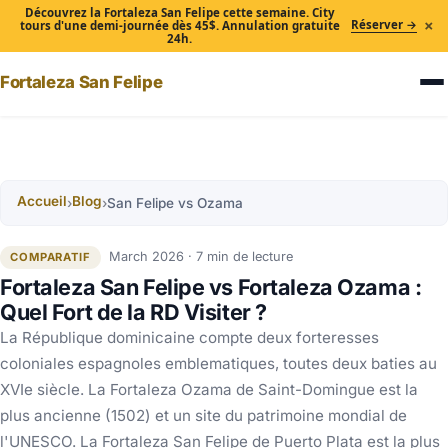
Découvrez la Fortaleza San Felipe cette semaine. City
×
Réserver →
tours d'une demi-journée dès 45$. Annulation gratuite
24h.
Fortaleza San Felipe
Accueil
Blog
›
›
San Felipe vs Ozama
March 2026 · 7 min de lecture
COMPARATIF
Fortaleza San Felipe vs Fortaleza Ozama :
Quel Fort de la RD Visiter ?
La République dominicaine compte deux forteresses
coloniales espagnoles emblematiques, toutes deux baties au
XVIe siècle. La Fortaleza Ozama de Saint-Domingue est la
plus ancienne (1502) et un site du patrimoine mondial de
l'UNESCO. La Fortaleza San Felipe de Puerto Plata est la plus