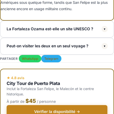
Amériques sous quelque forme, tandis que San Felipe est la plus
ancienne encore en usage militaire continu.
La Fortaleza Ozama est-elle un site UNESCO ?
▾
Oui. La Fortaleza Ozama fait partie de la Ville coloniale de Saint-
Peut-on visiter les deux en un seul voyage ?
▾
Domingue, inscrite par l'UNESCO en 1990. La Fortaleza San Felipe
de Puerto Plata est un monument national dominicain mais pas
Oui, mais elles sont a 3,5 heures l'une de l'autre. La plupart des
PARTAGER
WhatsApp
Telegram
UNESCO.
voyageurs choisissent en fonction de leur lieu de sejour. Les
croisieristes de Puerto Plata et les clients tout-inclus de la côte nord
visitent San Felipe. Les visiteurs de Saint-Domingue et des resorts
★ 4.8 avis
City Tour de Puerto Plata
du sud visitent Ozama.
Inclut la Fortaleza San Felipe, le Malecón et le centre
historique.
$45
À partir de
/ personne
Vérifier la disponibilité →