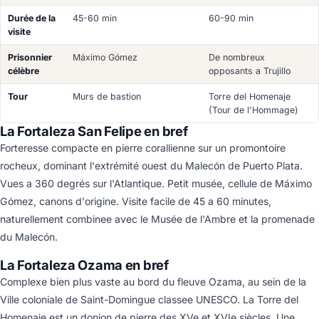
Durée de la
45-60 min
60-90 min
visite
Prisonnier
Máximo Gómez
De nombreux
célèbre
opposants a Trujillo
Tour
Murs de bastion
Torre del Homenaje
(Tour de l'Hommage)
La Fortaleza San Felipe en bref
Forteresse compacte en pierre corallienne sur un promontoire
rocheux, dominant l'extrémité ouest du Malecón de Puerto Plata.
Vues a 360 degrés sur l'Atlantique. Petit musée, cellule de Máximo
Gómez, canons d'origine. Visite facile de 45 a 60 minutes,
naturellement combinee avec le Musée de l'Ambre et la promenade
du Malecón.
La Fortaleza Ozama en bref
Complexe bien plus vaste au bord du fleuve Ozama, au sein de la
Ville coloniale de Saint-Domingue classee UNESCO. La Torre del
Homenaje est un donjon de pierre des XVe et XVIe siècles. Une