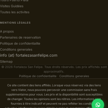
Visites Guidées
Toutes les activites
MENTIONS LÉGALES
A propos
Partenaires de reservation
Politique de confidentialite
Conditions generales
info (at) fortalezasanfelipe.com
Sitemap
© 2026 Fortaleza San Felipe. Tous droits réservés. Les prix affichés sont
approximatifs.
Politique de confidentialite
·
Conditions generales
Ce site contient des liens affiliés. Lorsque vous réservez via des liens
vers Viator, nous pouvons percevoir une commission sans frais
supplémentaires pour vous. Les prix et la disponibilité sont susceptibles
de changer. Toutes les opinions sont les nôtres. Les informations sont
fournies à titre indicatif et peuvent ne pas refléter les conditions