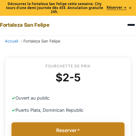
Découvrez la Fortaleza San Felipe cette semaine. City
×
Réserver →
tours d'une demi-journée dès 45$. Annulation gratuite
24h.
Fortaleza San Felipe
Accueil
Fortaleza San Felipe
FOURCHETTE DE PRIX
$2-5
✓
Ouvert au public
✓
Puerto Plata, Dominican Republic
Reserver
↗