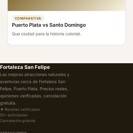
COMPARATIVA
Puerto Plata vs Santo Domingo
Que ciudad para la historia colonial.
Fortaleza San Felipe
Las mejores atracciones naturales y
aventuras cerca de Fortaleza San
Felipe, Puerto Plata. Precios reales,
opiniones verificadas, cancelación
gratuita.
★ Reseñas verificadas
50+ actividades
Cancelación gratuita
ATRACCIONES