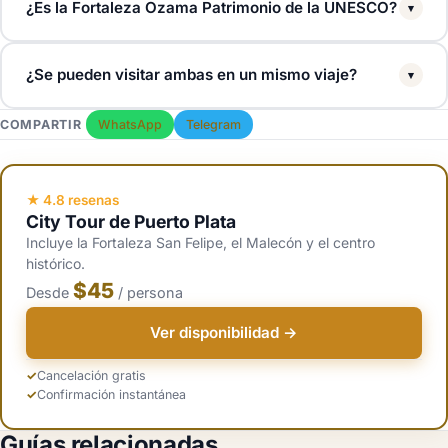
¿Es la Fortaleza Ozama Patrimonio de la UNESCO?
▾
Si. La Fortaleza Ozama forma parte de la Ciudad Colonial de Santo
¿Se pueden visitar ambas en un mismo viaje?
▾
Domingo, inscrita por la UNESCO en 1990. La Fortaleza San Felipe
de Puerto Plata es un monumento nacional dominicano pero no es
Si, pero estan a 3,5 horas de distancia. La mayoría de viajeros elige
COMPARTIR
WhatsApp
Telegram
UNESCO.
una según donde se aloje. Los pasajeros de crucero de Puerto Plata
y los huespedes de todo incluido de la costa norte visitan San
Felipe. Los visitantes de Santo Domingo y los resorts del sur visitan
★ 4.8 resenas
City Tour de Puerto Plata
Ozama.
Incluye la Fortaleza San Felipe, el Malecón y el centro
histórico.
$45
Desde
/ persona
Ver disponibilidad →
Cancelación gratis
Confirmación instantánea
Guías relacionadas