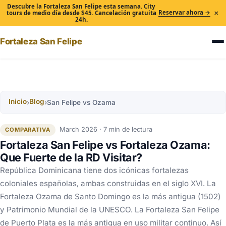
Descubre la Fortaleza San Felipe esta semana. City
×
Reservar ahora →
tours de medio día desde $45. Cancelación gratuita
24h.
Fortaleza San Felipe
Inicio
Blog
›
›
San Felipe vs Ozama
March 2026 · 7 min de lectura
COMPARATIVA
Fortaleza San Felipe vs Fortaleza Ozama:
Que Fuerte de la RD Visitar?
República Dominicana tiene dos icónicas fortalezas
coloniales españolas, ambas construidas en el siglo XVI. La
Fortaleza Ozama de Santo Domingo es la más antigua (1502)
y Patrimonio Mundial de la UNESCO. La Fortaleza San Felipe
de Puerto Plata es la más antigua en uso militar continuo. Así