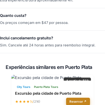
Está experiência dura aproximadamente 4h.
Quanto custa?
Os preços começam em $47 por pessoa.
Inclui cancelamento gratuito?
Sim. Cancele até 24 horas antes para reembolso integral.
Experiências similares em Puerto Plata
A partir de $50
City Tours
Puerto Plata Tours
Excursão pela cidade de Puerto Plata
★★★★½
(216)
Reservar ↗