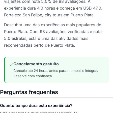
viajantes com nota 5.0/5 de 98 avaliações. A
experiência dura 4.0 horas e começa em USD 47.0.
Fortaleza San Felipe, city tours em Puerto Plata.
Descubra uma das experiências mais populares de
Puerto Plata. Com 98 avaliações verificadas e nota
5.0 estrelas, está é uma das atividades mais
recomendadas perto de Puerto Plata.
Cancelamento gratuito
✓
Cancele até 24 horas antes para reembolso integral.
Reserve com confiança.
Perguntas frequentes
Quanto tempo dura está experiência?