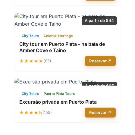
A partir de $44
City Tours
Colonial Heritage
City tour em Puerto Plata - na baía de
Amber Cove e Taino
★★★★★
(65)
Reservar ↗
A partir de $65
City Tours
Puerto Plata Tours
Excursão privada em Puerto Plata
★★★★½
(155)
Reservar ↗