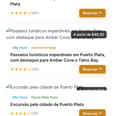
Plata
★★★★½
(485)
Reservar ↗
A partir de $49.50
City Tours
Colonial Heritage
Passeios turísticos imperdíveis em Puerto Plata,
com destaque para Amber Cove e Taino Bay.
★★★★½
(335)
Reservar ↗
A partir de $50
City Tours
Puerto Plata Tours
Excursão pela cidade de Puerto Plata
★★★★½
(216)
Reservar ↗