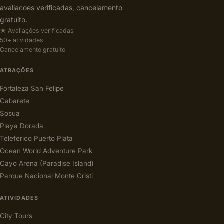
avaliacoes verificadas, cancelamento
gratuito.
★ Avaliações verificadas
50+ atividades
Cancelamento gratuito
ATRAÇÕES
Fortaleza San Felipe
Cabarete
Sosua
Playa Dorada
Teleferico Puerto Plata
Ocean World Adventure Park
Cayo Arena (Paradise Island)
Parque Nacional Monte Cristi
ATIVIDADES
City Tours