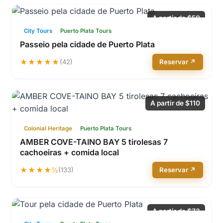
A partir de $50
City Tours
Puerto Plata Tours
Passeio pela cidade de Puerto Plata
★★★★★
(42)
Reservar ↗
A partir de $110
Colonial Heritage
Puerto Plata Tours
AMBER COVE-TAINO BAY 5 tirolesas 7
cachoeiras + comida local
★★★★½
(133)
Reservar ↗
A partir de $73