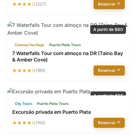
★★★★½
(227)
Reservar ↗
A partir de $60
Colonial Heritage
Puerto Plata Tours
7 Waterfalls Tour com almoço na DR (Taino Bay
& Amber Cove)
★★★★½
(189)
Reservar ↗
A partir de $65
City Tours
Puerto Plata Tours
Excursão privada em Puerto Plata
★★★★½
(155)
Reservar ↗