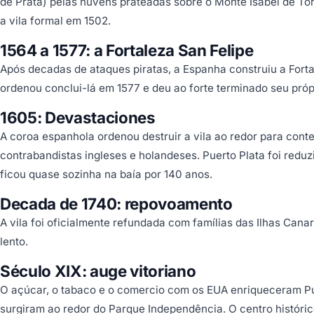
de Prata) pelas nuvens prateadas sobre o Monte Isabel de To
a vila formal em 1502.
1564 a 1577: a Fortaleza San Felipe
Após decadas de ataques piratas, a Espanha construiu a Fortale
ordenou conclui-lá em 1577 e deu ao forte terminado seu pró
1605: Devastaciones
A coroa espanhola ordenou destruir a vila ao redor para cont
contrabandistas ingleses e holandeses. Puerto Plata foi reduz
ficou quase sozinha na baía por 140 anos.
Decada de 1740: repovoamento
A vila foi oficialmente refundada com famílias das Ilhas Can
lento.
Século XIX: auge vitoriano
O açúcar, o tabaco e o comercio com os EUA enriqueceram Pu
surgiram ao redor do Parque Independência. O centro históri