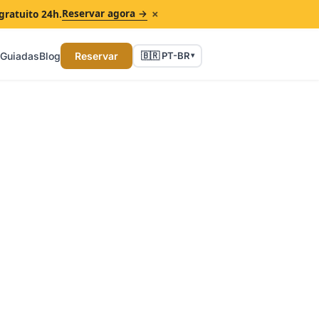
×
Reservar agora →
gratuito 24h.
 Guiadas
Blog
Reservar
🇧🇷 PT-BR
▾