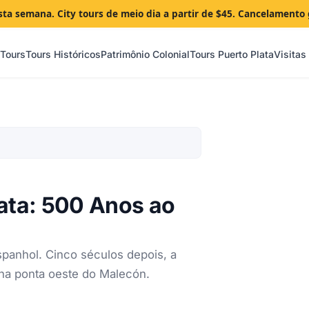
sta semana. City tours de meio dia a partir de $45. Cancelamento 
 Tours
Tours Históricos
Patrimônio Colonial
Tours Puerto Plata
Visitas
lata: 500 Anos ao
spanhol. Cinco séculos depois, a
 na ponta oeste do Malecón.