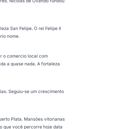
rres. Nicolas de Ovando fundou
za San Felipe. O rei Felipe II
prio nome.
er o comercio local com
ida a quase nada. A fortaleza
arias. Seguiu-se um crescimento
erto Plata. Mansões vitorianas
co que você percorre hoje data