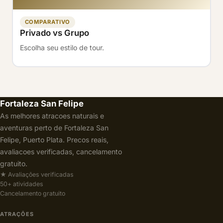
COMPARATIVO
Privado vs Grupo
Escolha seu estilo de tour.
Fortaleza San Felipe
As melhores atracoes naturais e
aventuras perto de Fortaleza San
Felipe, Puerto Plata. Precos reais,
avaliacoes verificadas, cancelamento
gratuito.
★ Avaliações verificadas
50+ atividades
Cancelamento gratuito
ATRAÇÕES