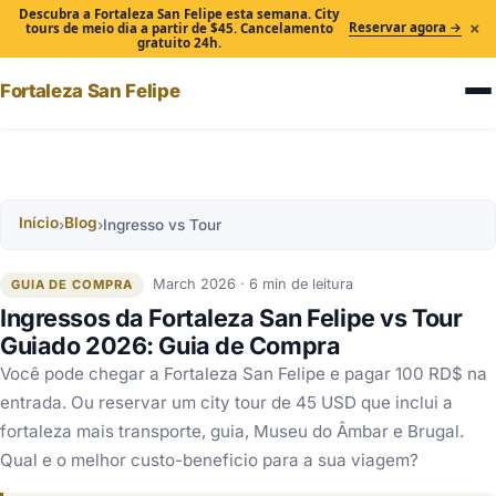
Descubra a Fortaleza San Felipe esta semana. City
×
Reservar agora →
tours de meio dia a partir de $45. Cancelamento
gratuito 24h.
Fortaleza San Felipe
Início
Blog
›
›
Ingresso vs Tour
March 2026 · 6 min de leitura
GUIA DE COMPRA
Ingressos da Fortaleza San Felipe vs Tour
Guiado 2026: Guia de Compra
Você pode chegar a Fortaleza San Felipe e pagar 100 RD$ na
entrada. Ou reservar um city tour de 45 USD que inclui a
fortaleza mais transporte, guia, Museu do Âmbar e Brugal.
Qual e o melhor custo-beneficio para a sua viagem?