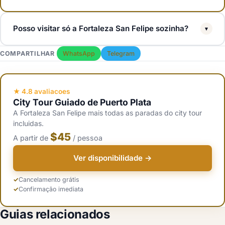
Posso visitar só a Fortaleza San Felipe sozinha?
▾
Sim. Pegue um taxi até a ponta oeste do Malecón, pague cerca de
COMPARTILHAR
WhatsApp
Telegram
100 RD$ na entrada e explore por 45 a 60 minutos. Opcionalmente
contrate um guia independente na entrada por 5 a 10 USD.
★ 4.8 avaliacoes
City Tour Guiado de Puerto Plata
A Fortaleza San Felipe mais todas as paradas do city tour
incluidas.
$45
A partir de
/ pessoa
Ver disponibilidade →
Cancelamento grátis
Confirmação imediata
Guias relacionados