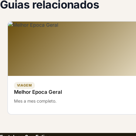
outubro. Impactos diretos em Puerto Plata são raros. Se uma t
Guias relacionados
os tours são cancelados com reembolso e a fortaleza fecha 
VIAGEM
Melhor Epoca Geral
Mes a mes completo.