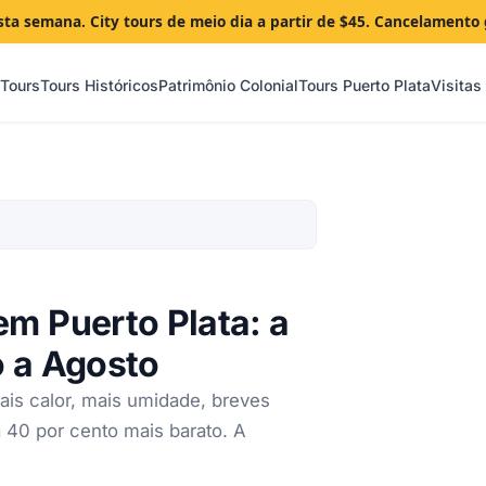
sta semana. City tours de meio dia a partir de $45. Cancelamento 
 Tours
Tours Históricos
Patrimônio Colonial
Tours Puerto Plata
Visitas
em Puerto Plata: a
o a Agosto
ais calor, mais umidade, breves
 40 por cento mais barato. A