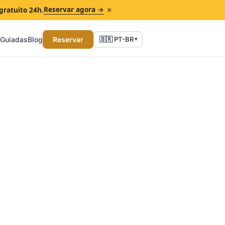
×
Reservar agora →
gratuito 24h.
 Guiadas
Blog
Reservar
🇧🇷 PT-BR
▾