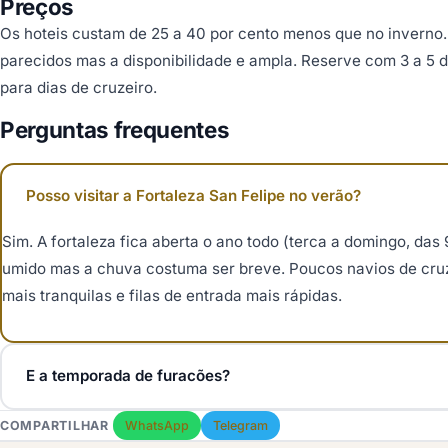
Preços
Os hoteis custam de 25 a 40 por cento menos que no inverno. 
parecidos mas a disponibilidade e ampla. Reserve com 3 a 5 d
para dias de cruzeiro.
Perguntas frequentes
Posso visitar a Fortaleza San Felipe no verão?
Sim. A fortaleza fica aberta o ano todo (terca a domingo, das 
umido mas a chuva costuma ser breve. Poucos navios de cruze
mais tranquilas e filas de entrada mais rápidas.
E a temporada de furacões?
A temporada de furacões vai de 1 de junho a 30 de novembro,
COMPARTILHAR
WhatsApp
Telegram