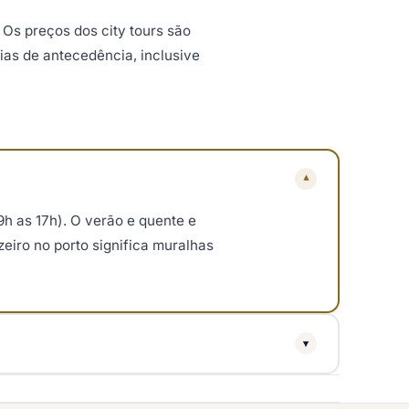
Os preços dos city tours são
ias de antecedência, inclusive
▾
9h as 17h). O verão e quente e
iro no porto significa muralhas
▾
 com maior risco de setembro a