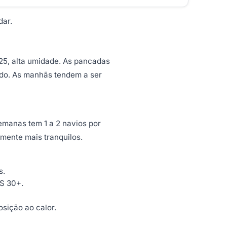
dar.
25, alta umidade. As pancadas
do. As manhãs tendem a ser
emanas tem 1 a 2 navios por
lmente mais tranquilos.
s.
PS 30+.
osição ao calor.