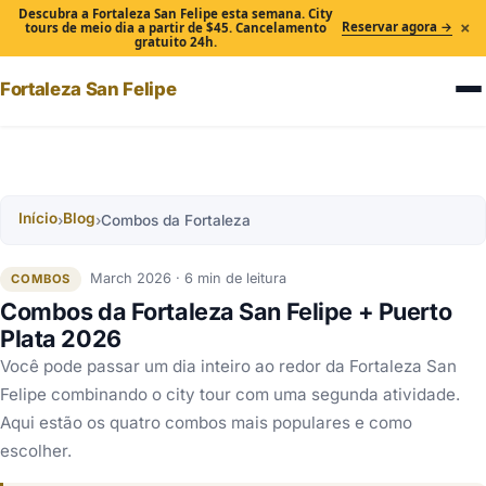
Descubra a Fortaleza San Felipe esta semana. City
×
Reservar agora →
tours de meio dia a partir de $45. Cancelamento
gratuito 24h.
Fortaleza San Felipe
Início
Blog
›
›
Combos da Fortaleza
March 2026 · 6 min de leitura
COMBOS
Combos da Fortaleza San Felipe + Puerto
Plata 2026
Você pode passar um dia inteiro ao redor da Fortaleza San
Felipe combinando o city tour com uma segunda atividade.
Aqui estão os quatro combos mais populares e como
escolher.