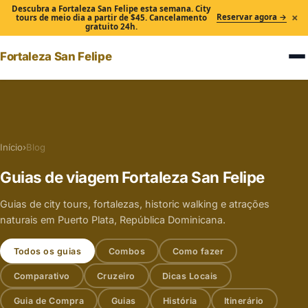
Descubra a Fortaleza San Felipe esta semana. City
×
Reservar agora →
tours de meio dia a partir de $45. Cancelamento
gratuito 24h.
Fortaleza San Felipe
Início
›
Blog
Guias de viagem Fortaleza San Felipe
Guias de city tours, fortalezas, historic walking e atrações
naturais em Puerto Plata, República Dominicana.
Todos os guias
Combos
Como fazer
Comparativo
Cruzeiro
Dicas Locais
Guia de Compra
Guias
História
Itinerário