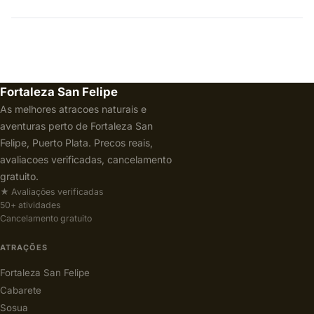
Fortaleza San Felipe
As melhores atracoes naturais e
aventuras perto de Fortaleza San
Felipe, Puerto Plata. Precos reais,
avaliacoes verificadas, cancelamento
gratuito.
★ Avaliações verificadas
50+ atividades
Cancelamento gratuito
ATRAÇÕES
Fortaleza San Felipe
Cabarete
Sosua