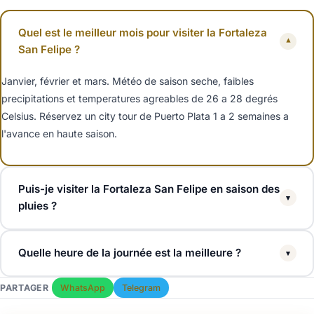
Quel est le meilleur mois pour visiter la Fortaleza
▾
San Felipe ?
Janvier, février et mars. Météo de saison seche, faibles
precipitations et temperatures agreables de 26 a 28 degrés
Celsius. Réservez un city tour de Puerto Plata 1 a 2 semaines a
l'avance en haute saison.
Puis-je visiter la Fortaleza San Felipe en saison des
▾
pluies ?
Oui. De mai a novembre, c'est la saison des pluies, mais l'essentiel
Quelle heure de la journée est la meilleure ?
▾
tombe en bref averses d'après-midi. La forteresse reste ouverte.
Emportez une protection solaire toute l'année, les remparts n'ont
Arrivez a 9h00 (ouverture) pour une lumière fraiche et peu de
PARTAGER
WhatsApp
Telegram
pas d'ombre.
monde, ou après 15h00 pour des photos a l'heure doree. Evitez le