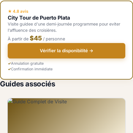
creneau 10h30 a 13h30 les jours de croisière, quand arrivent les
excursions des navires.
★ 4.8 avis
City Tour de Puerto Plata
Visite guidee d'une demi-journée programmee pour eviter
l'affluence des croisières.
$45
À partir de
/ personne
Vérifier la disponibilité →
Annulation gratuite
Confirmation immédiate
Guides associés