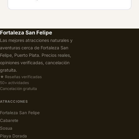
Fortaleza San Felipe
Las mejores atracciones naturales y
aventuras cerca de Fortaleza San
Felipe, Puerto Plata. Precios reales,
opiniones verificadas, cancelación
gratuita.
★ Reseñas verificadas
50+ actividades
Cancelación gratuita
ATRACCIONES
Fortaleza San Felipe
Cabarete
Sosua
Playa Dorada