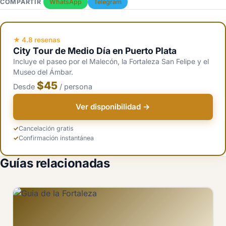
COMPARTIR
WhatsApp
Telegram
al oeste. Un paseo tranquilo de extremo a extremo lleva de 45 a 60
minutos con paradas para fotos.
★ 4.8 resenas
City Tour de Medio Día en Puerto Plata
Incluye el paseo por el Malecón, la Fortaleza San Felipe y el
Museo del Ámbar.
$45
Desde
/ persona
Ver disponibilidad →
Cancelación gratis
Confirmación instantánea
Guías relacionadas