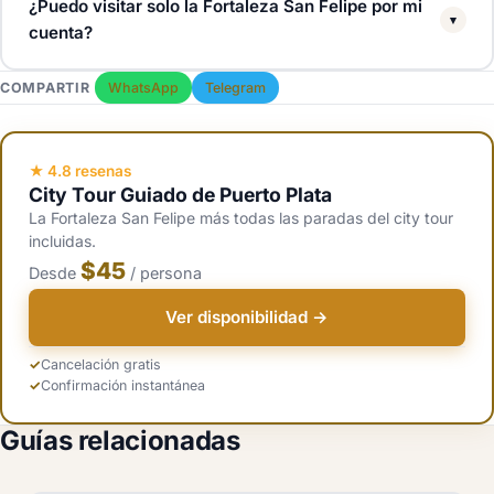
¿Puedo visitar solo la Fortaleza San Felipe por mi
▾
cuenta?
Si. Toma un taxi al extremo oeste del Malecón, paga unos 100 RD$
COMPARTIR
WhatsApp
Telegram
en la puerta y explora durante 45 a 60 minutos. Opcionalmente
contrata un guía independiente en la entrada por 5 a 10 USD.
★ 4.8 resenas
City Tour Guiado de Puerto Plata
La Fortaleza San Felipe más todas las paradas del city tour
incluidas.
$45
Desde
/ persona
Ver disponibilidad →
Cancelación gratis
Confirmación instantánea
Guías relacionadas