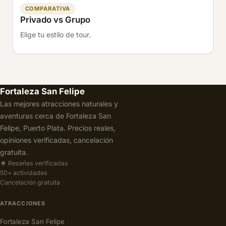
COMPARATIVA
Privado vs Grupo
Elige tu estilo de tour.
Fortaleza San Felipe
Las mejores atracciones naturales y
aventuras cerca de Fortaleza San
Felipe, Puerto Plata. Precios reales,
opiniones verificadas, cancelación
gratuita.
★ Reseñas verificadas
50+ actividades
Cancelación gratuita
ATRACCIONES
Fortaleza San Felipe