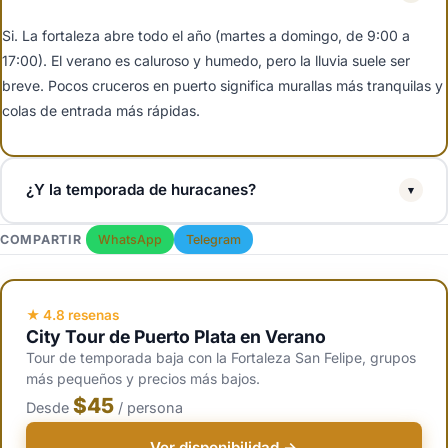
Si. La fortaleza abre todo el año (martes a domingo, de 9:00 a
17:00). El verano es caluroso y humedo, pero la lluvia suele ser
breve. Pocos cruceros en puerto significa murallas más tranquilas y
colas de entrada más rápidas.
¿Y la temporada de huracanes?
▾
La temporada de huracanes va del 1 de junio al 30 de noviembre,
COMPARTIR
WhatsApp
Telegram
con mayor riesgo de septiembre a octubre. Los impactos directos
en Puerto Plata son raros. Si se pronostica una tormenta tropical,
los tours se cancelan con reembolso y la fortaleza cierra por
★ 4.8 resenas
City Tour de Puerto Plata en Verano
seguridad.
Tour de temporada baja con la Fortaleza San Felipe, grupos
más pequeños y precios más bajos.
$45
Desde
/ persona
Ver disponibilidad →