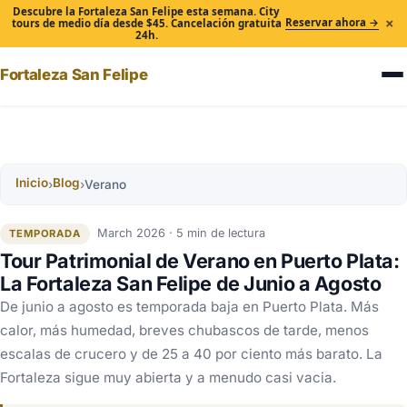
Descubre la Fortaleza San Felipe esta semana. City
×
Reservar ahora →
tours de medio día desde $45. Cancelación gratuita
24h.
Fortaleza San Felipe
Inicio
Blog
›
›
Verano
March 2026 · 5 min de lectura
TEMPORADA
Tour Patrimonial de Verano en Puerto Plata:
La Fortaleza San Felipe de Junio a Agosto
De junio a agosto es temporada baja en Puerto Plata. Más
calor, más humedad, breves chubascos de tarde, menos
escalas de crucero y de 25 a 40 por ciento más barato. La
Fortaleza sigue muy abierta y a menudo casi vacia.