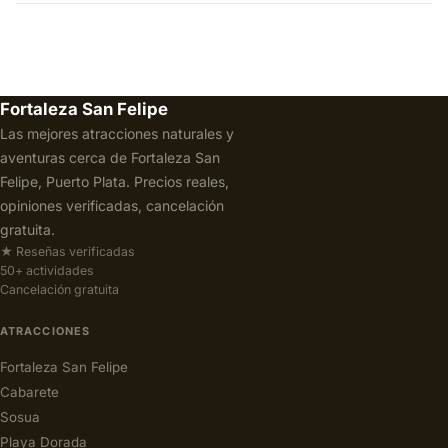
Fortaleza San Felipe
Las mejores atracciones naturales y
aventuras cerca de Fortaleza San
Felipe, Puerto Plata. Precios reales,
opiniones verificadas, cancelación
gratuita.
★ Reseñas verificadas
50+ actividades
Cancelación gratuita
ATRACCIONES
Fortaleza San Felipe
Cabarete
Sosua
Playa Dorada