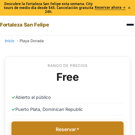
Descubre la Fortaleza San Felipe esta semana. City
×
Reservar ahora →
tours de medio día desde $45. Cancelación gratuita
24h.
Fortaleza San Felipe
Inicio
Playa Dorada
RANGO DE PRECIOS
Free
✓
Abierto al público
✓
Puerto Plata, Dominican Republic
Reservar
↗